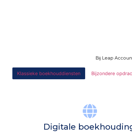
Bij Leap Accoun
Klassieke boekhouddiensten
Bijzondere opdra
Digitale boekhoudin