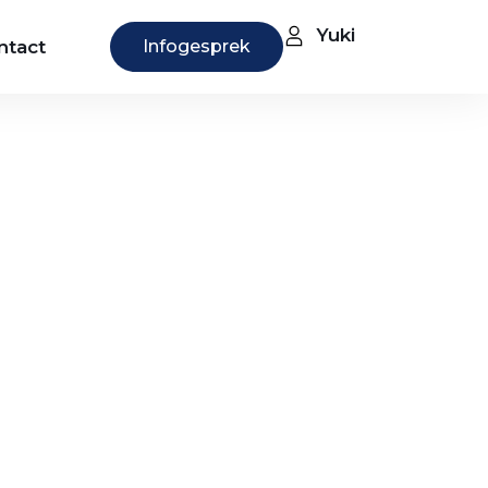
Yuki
ntact
Infogesprek